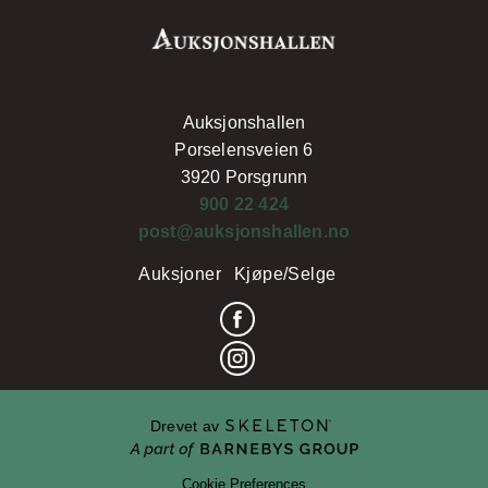
Auksjonshallen
Porselensveien 6
3920 Porsgrunn
900 22 424
post@auksjonshallen.no
Auksjoner
Kjøpe/Selge
Drevet av
Cookie Preferences