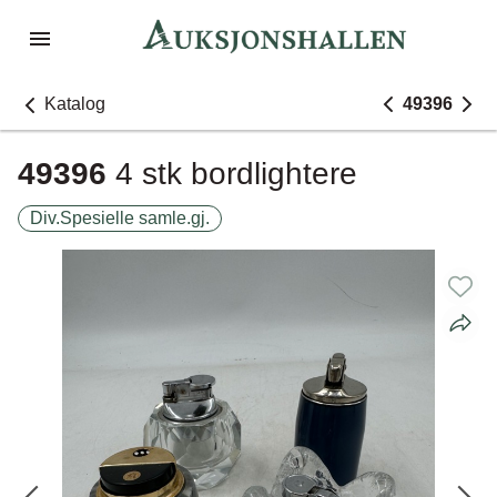
Katalog
49396
49396
4 stk bordlightere
Div.Spesielle samle.gj.