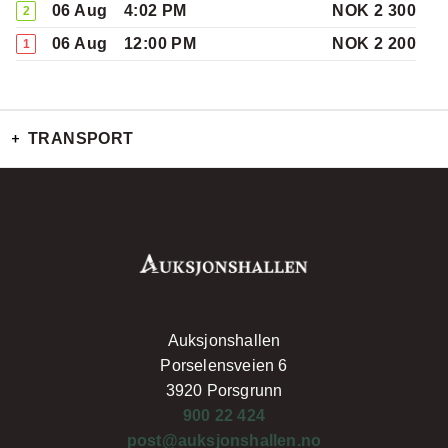
06 Aug
4:02 PM
NOK 2 300
2
06 Aug
12:00 PM
NOK 2 200
1
TRANSPORT
Auksjonshallen
Porselensveien 6
3920 Porsgrunn
900 22 424
post@auksjonshallen.no