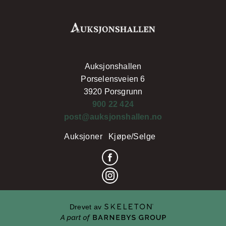
Auksjonshallen
Porselensveien 6
3920 Porsgrunn
900 22 424
post@auksjonshallen.no
Auksjoner
Kjøpe/Selge
Drevet av