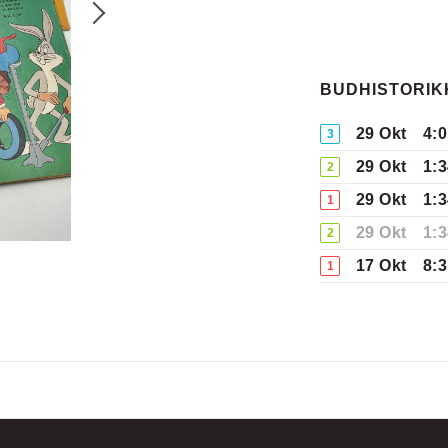
BUDHISTORIK
29 Okt
4:
3
29 Okt
1:
2
29 Okt
1:
1
29 Okt
1:
2
17 Okt
8:
1