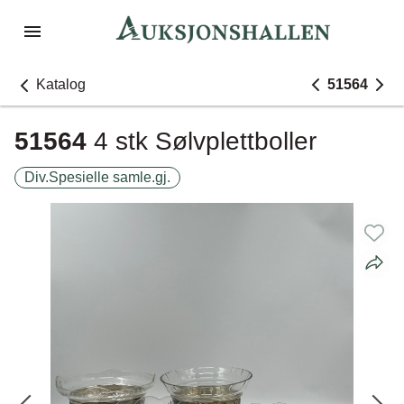
Katalog
51564
51564
4 stk Sølvplettboller
Div.Spesielle samle.gj.