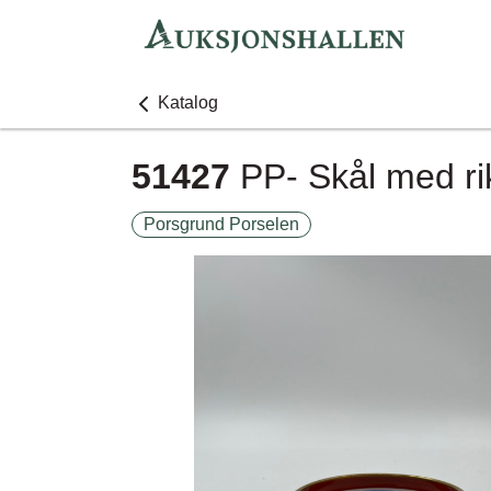
Katalog
51427
PP- Skål med r
Porsgrund Porselen