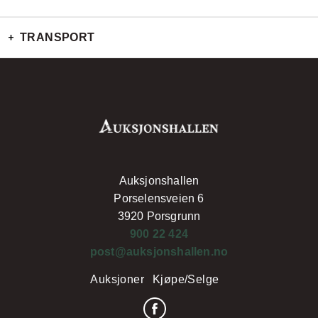
10 Nov
8:22 PM
NOK 100
1
TRANSPORT
Auksjonshallen
Porselensveien 6
3920 Porsgrunn
900 22 424
post@auksjonshallen.no
Auksjoner
Kjøpe/Selge