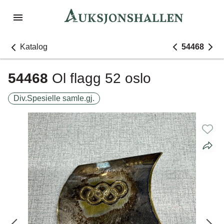
Katalog
54468
54468
Ol flagg 52 oslo
Div.Spesielle samle.gj.