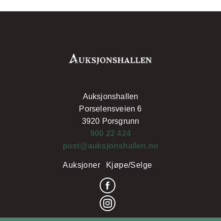
Auksjonshallen
Porselensveien 6
3920 Porsgrunn
900 22 424
post@auksjonshallen.no
Auksjoner
Kjøpe/Selge