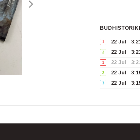
BUDHISTORIK
22 Jul
3:2
1
22 Jul
3:2
2
22 Jul
3:2
1
22 Jul
3:1
2
22 Jul
3:1
3
21 Jul
12:
2
08 Jul
6:0
1