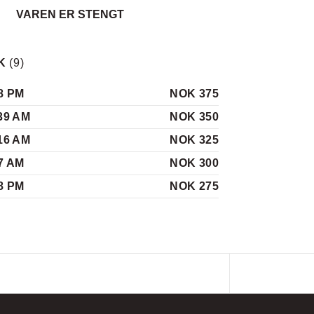
VAREN ER STENGT
K
(
9
)
8 PM
NOK 375
39 AM
NOK 350
16 AM
NOK 325
7 AM
NOK 300
8 PM
NOK 275
5 PM
NOK 250
5 PM
NOK 225
5 PM
NOK 225
17 AM
NOK 200