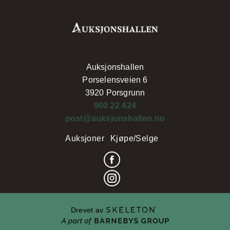
Auksjonshallen
Porselensveien 6
3920 Porsgrunn
900 22 424
post@auksjonshallen.no
Auksjoner
Kjøpe/Selge
Drevet av