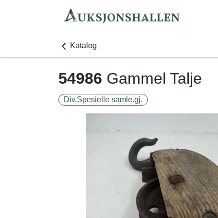
Katalog
54986
Gammel Talje
Div.Spesielle samle.gj.