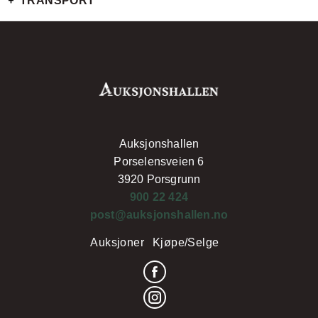
TRANSPORT
Auksjonshallen
Porselensveien 6
3920 Porsgrunn
900 22 424
post@auksjonshallen.no
Auksjoner
Kjøpe/Selge