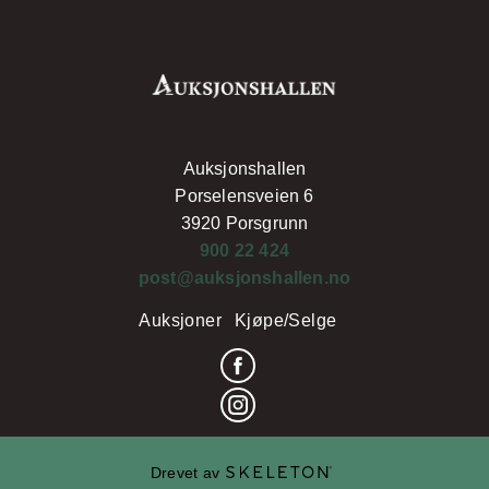
Auksjonshallen
Porselensveien 6
3920 Porsgrunn
900 22 424
post@auksjonshallen.no
Auksjoner
Kjøpe/Selge
Drevet av