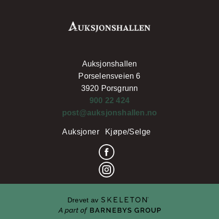
Auksjonshallen
Porselensveien 6
3920 Porsgrunn
900 22 424
post@auksjonshallen.no
Auksjoner
Kjøpe/Selge
Drevet av