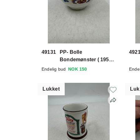
49131
PP- Bolle
492
Bondemønster ( 1950
tallet)
Endelig bud
NOK 150
Ende
Lukket
Luk