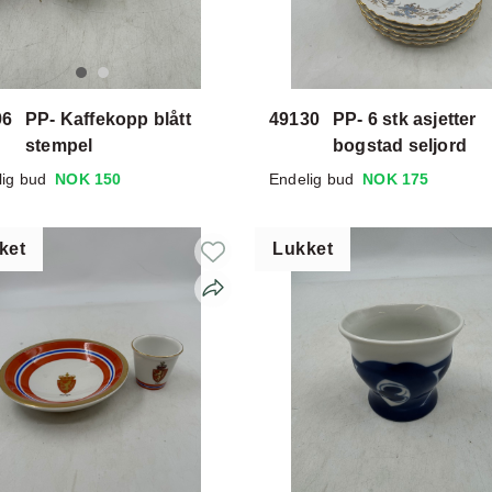
96
PP- Kaffekopp blått
49130
PP- 6 stk asjetter
stempel
bogstad seljord
lig bud
NOK 150
Endelig bud
NOK 175
ket
Lukket