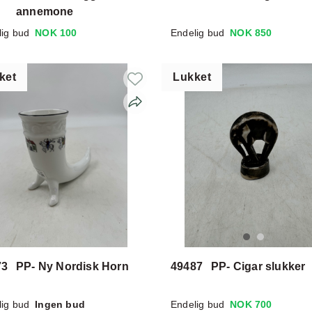
annemone
lig bud
NOK 100
Endelig bud
NOK 850
ket
Lukket
73
PP- Ny Nordisk Horn
49487
PP- Cigar slukker
lig bud
Ingen bud
Endelig bud
NOK 700