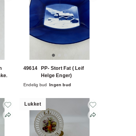
n
49614
PP- Stort Fat ( Leif
nke.
Helge Enger)
Endelig bud
Ingen bud
Lukket