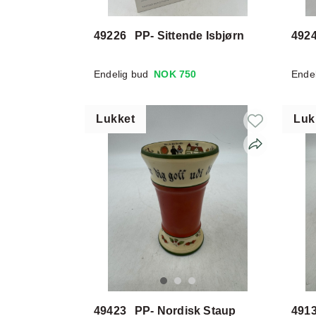
49226
PP- Sittende Isbjørn
492
Endelig bud
NOK 750
Ende
Lukket
Luk
49423
PP- Nordisk Staup
491