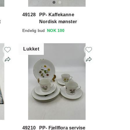
49128
PP- Kaffekanne
t
Nordisk mønster
Endelig bud
NOK 100
Lukket
49210
PP- Fjellflora servise