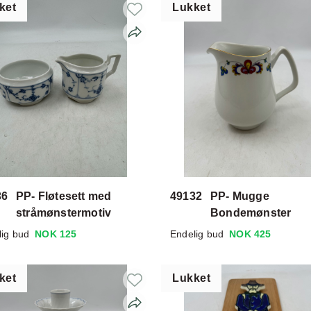
ket
Lukket
36
PP- Fløtesett med
49132
PP- Mugge
stråmønstermotiv
Bondemønster
lig bud
NOK 125
Endelig bud
NOK 425
ket
Lukket