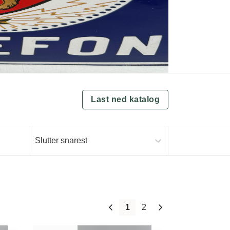
Last ned katalog
Slutter snarest
1
2