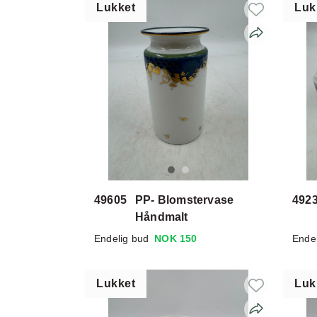
Lukket
Luk
49605
PP- Blomstervase
492
Håndmalt
Endelig bud
NOK 150
Ende
Lukket
Luk