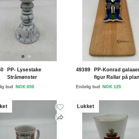
50
PP- Lysestake
49389
PP-Konrad galaae
Stråmønster
figur Rallar på pla
lig bud
NOK 650
Endelig bud
NOK 125
ket
Lukket