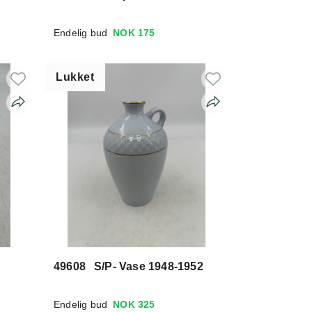
Endelig bud
NOK 175
Lukket
49608
S/P- Vase 1948-1952
Endelig bud
NOK 325