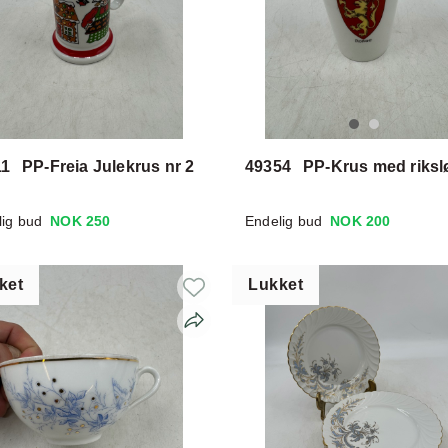
11
PP-Freia Julekrus nr 2
49354
PP-Krus med riksl
lig bud
NOK 250
Endelig bud
NOK 200
ket
Lukket