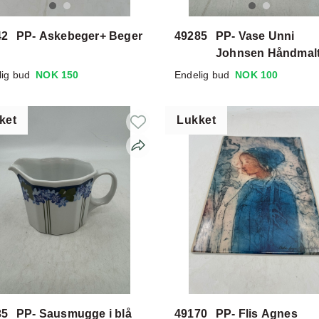
42
PP- Askebeger+ Beger
49285
PP- Vase Unni
Johnsen Håndmal
lig bud
NOK 150
Endelig bud
NOK 100
ket
Lukket
35
PP- Sausmugge i blå
49170
PP- Flis Agnes