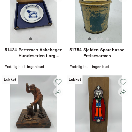
51424
Petterøes Askebeger
51754
Sjelden Sparebøsse
Hundeserien i org
Frelsesarmen
eske
Endelig bud
Ingen bud
Endelig bud
Ingen bud
Lukket
Lukket