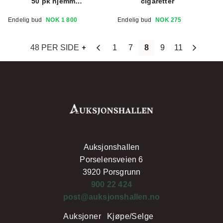
50 pk hjemm
cigaretter
sigaretter fra 1940-50
Endelig bud
NOK 1 800
Endelig bud
NOK 275
tallet
48 PER SIDE
1
7
8
9
11
Auksjonshallen
Porselensveien 6
3920 Porsgrunn
900 22 424
post@auksjonshallen.no
Auksjoner
Kjøpe/Selge