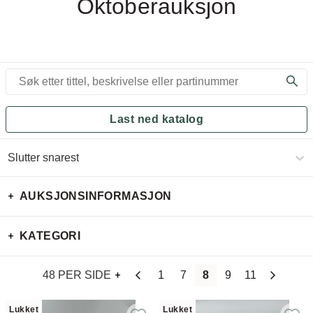
Oktoberauksjon
Last ned katalog
Slutter snarest
AUKSJONSINFORMASJON
KATEGORI
48 PER SIDE
1
7
8
9
11
Lukket
Lukket