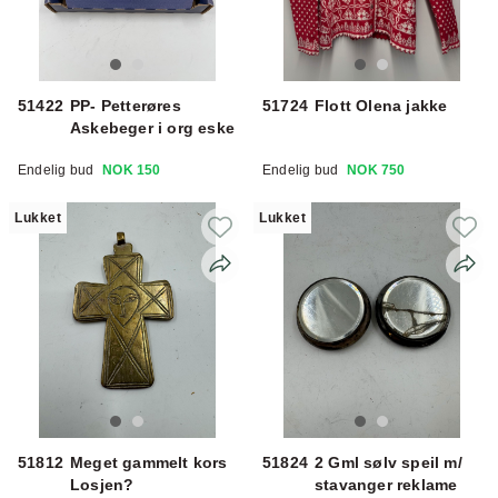
51422
PP- Petterøres
51724
Flott Olena jakke
Askebeger i org eske
Endelig bud
NOK 150
Endelig bud
NOK 750
Lukket
Lukket
51812
Meget gammelt kors
51824
2 Gml sølv speil m/
Losjen?
stavanger reklame