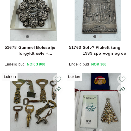
51678
Gammel Bolesølje
51763
Sølv? Plakett tung
forgyldt sølv +
1939 sporvogn og co
sølvkjede
Endelig bud
NOK 3 800
Endelig bud
NOK 300
Lukket
Lukket