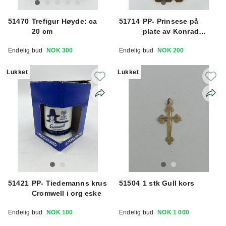
51470
Trefigur Høyde: ca
51714
PP- Prinsese på
20 cm
plate av Konrad
Galaaen
Endelig bud
NOK 300
Endelig bud
NOK 200
Lukket
Lukket
51421
PP- Tiedemanns krus
51504
1 stk Gull kors
Cromwell i org eske
Endelig bud
NOK 100
Endelig bud
NOK 1 000