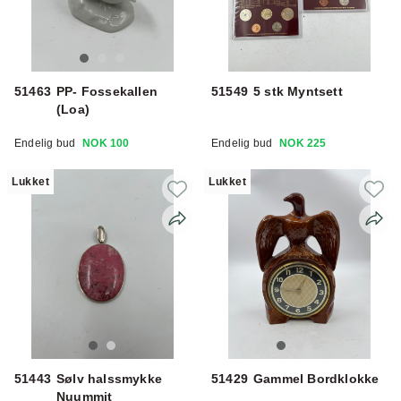
51463
PP- Fossekallen
51549
5 stk Myntsett
(Loa)
Endelig bud
NOK 100
Endelig bud
NOK 225
Lukket
Lukket
51443
Sølv halssmykke
51429
Gammel Bordklokke
Nuummit