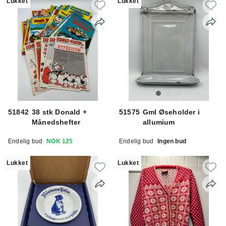
Lukket
Lukket
51842
38 stk Donald +
51575
Gml Øseholder i
Månedshefter
allumium
Endelig bud
NOK 125
Endelig bud
Ingen bud
Lukket
Lukket