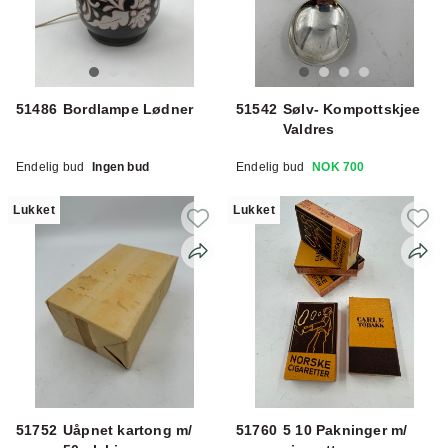
51486
Bordlampe Lødner
51542
Sølv- Kompottskjee
Valdres
Endelig bud
Ingen bud
Endelig bud
NOK 700
Lukket
Lukket
51752
Uåpnet kartong m/
51760
5 10 Pakninger m/