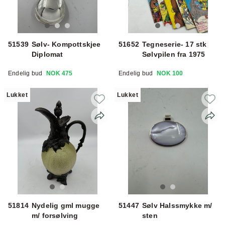
51539
Sølv- Kompottskjee
51652
Tegneserie- 17 stk
Diplomat
Sølvpilen fra 1975
Endelig bud
NOK 475
Endelig bud
NOK 100
Lukket
Lukket
51814
Nydelig gml mugge
51447
Sølv Halssmykke m/
m/ forsølving
sten