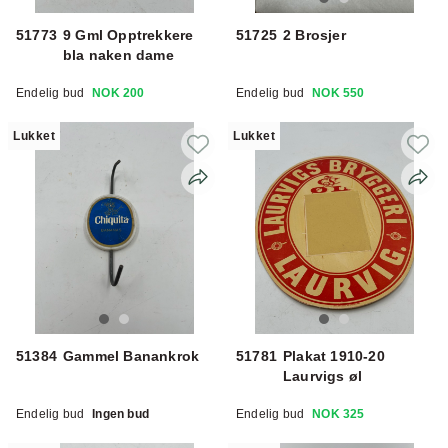
51773
9 Gml Opptrekkere
51725
2 Brosjer
bla naken dame
Endelig bud
NOK 200
Endelig bud
NOK 550
Lukket
Lukket
51384
Gammel Banankrok
51781
Plakat 1910-20
Laurvigs øl
Endelig bud
Ingen bud
Endelig bud
NOK 325