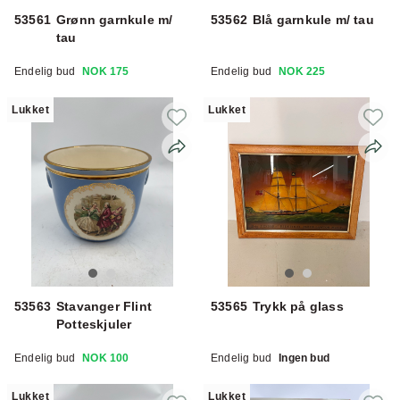
53561
Grønn garnkule m/
53562
Blå garnkule m/ tau
tau
Endelig bud
NOK 175
Endelig bud
NOK 225
Lukket
Lukket
53563
Stavanger Flint
53565
Trykk på glass
Potteskjuler
Endelig bud
NOK 100
Endelig bud
Ingen bud
Lukket
Lukket