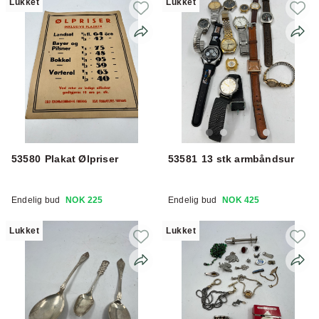
Lukket
Lukket
53580
Plakat Ølpriser
53581
13 stk armbåndsur
Endelig bud
NOK 225
Endelig bud
NOK 425
Lukket
Lukket