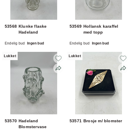
53568
Klunke flaske
53569
Hollansk karaffel
Hadeland
med topp
Endelig bud
Ingen bud
Endelig bud
Ingen bud
Lukket
Lukket
53570
Hadeland
53571
Brosje m/ blomster
Blomstervase