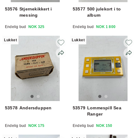
53576
Stjernekikkert i
53577
500 julekort i to
messing
album
Endelig bud
NOK 325
Endelig bud
NOK 1 800
Lukket
Lukket
53578
Andersduppen
53579
Lommespill Sea
Ranger
Endelig bud
NOK 175
Endelig bud
NOK 150