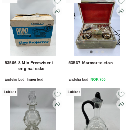
53566
8 Min Fremviser i
53567
Marmor telefon
original eske
Endelig bud
Ingen bud
Endelig bud
NOK 700
Lukket
Lukket