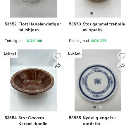
53552
Flott Hadelandsfigur
53553
Stor gammel trebolle
m/ isbjørn
m/ sprekk
Endelig bud
NOK 100
Endelig bud
NOK 225
Lukket
Lukket
53554
Stor Gravern
53555
Nydelig engelsk
Keramikkbolle
rundt fat