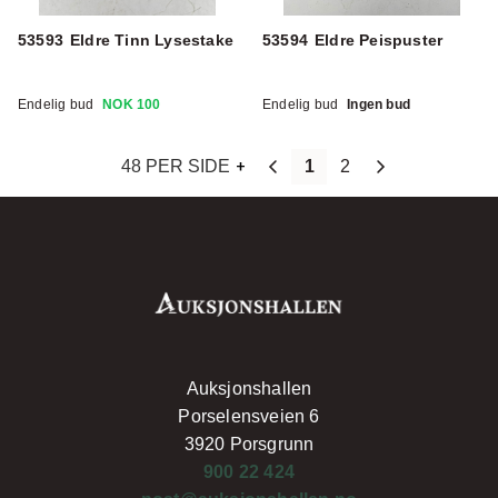
53593
Eldre Tinn Lysestake
53594
Eldre Peispuster
Endelig bud
NOK 100
Endelig bud
Ingen bud
48 PER SIDE
1
2
Auksjonshallen
Porselensveien 6
3920 Porsgrunn
900 22 424