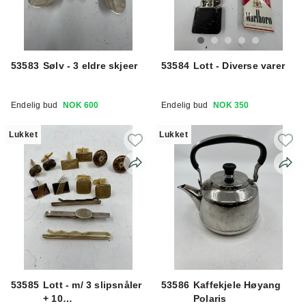
53583
Sølv - 3 eldre skjeer
53584
Lott - Diverse varer
Endelig bud
NOK 600
Endelig bud
NOK 350
Lukket
Lukket
53585
Lott - m/ 3 slipsnåler
53586
Kaffekjele Høyang
+ 10
Polaris