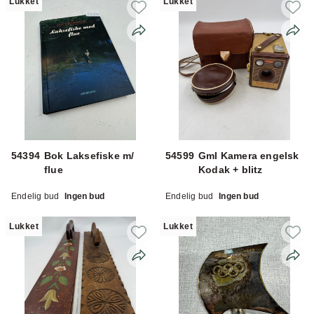
Lukket
Lukket
54394
Bok Laksefiske m/
54599
Gml Kamera engelsk
flue
Kodak + blitz
Endelig bud
Ingen bud
Endelig bud
Ingen bud
Lukket
Lukket