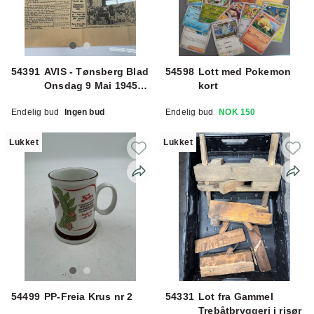
54391
AVIS - Tønsberg Blad
54598
Lott med Pokemon
Onsdag 9 Mai 1945 i
kort
ramme
Endelig bud
Ingen bud
Endelig bud
NOK 150
Lukket
Lukket
54499
PP-Freia Krus nr 2
54331
Lot fra Gammel
Trebåtbryggeri i risør