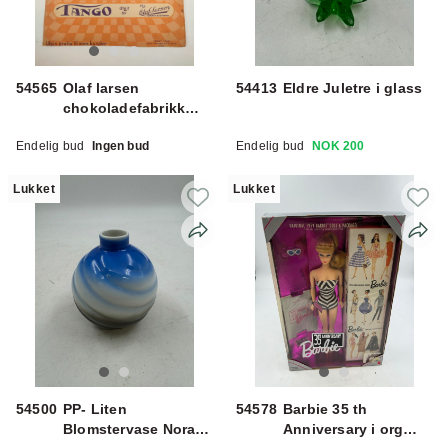
54565
Olaf larsen
54413
Eldre Juletre i glass
chokoladefabrikk
notehefte
Endelig bud
Ingen bud
Endelig bud
NOK 200
Lukket
Lukket
54500
PP- Liten
54578
Barbie 35 th
Blomstervase Nora
Anniversary i org