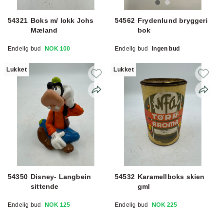
54321
Boks m/ lokk Johs
54562
Frydenlund bryggeri
Mæland
bok
Endelig bud
NOK 100
Endelig bud
Ingen bud
Lukket
Lukket
54350
Disney- Langbein
54532
Karamellboks skien
sittende
gml
Endelig bud
NOK 125
Endelig bud
NOK 225