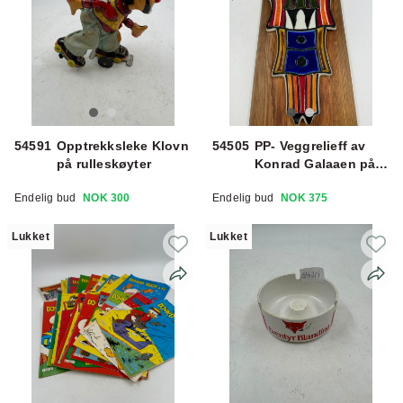
54591
Opptrekksleke Klovn
54505
PP- Veggrelieff av
på rulleskøyter
Konrad Galaaen på
plate
Endelig bud
NOK 300
Endelig bud
NOK 375
Lukket
Lukket