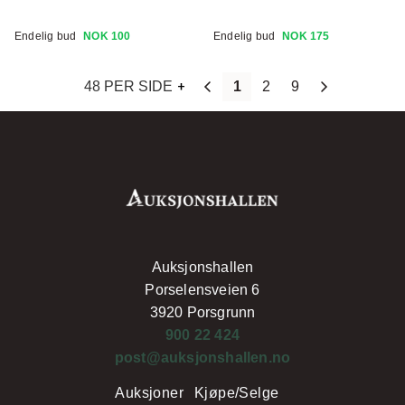
Endelig bud
NOK 100
Endelig bud
NOK 175
48 PER SIDE
1
2
9
Auksjonshallen
Porselensveien 6
3920 Porsgrunn
900 22 424
post@auksjonshallen.no
Auksjoner
Kjøpe/Selge