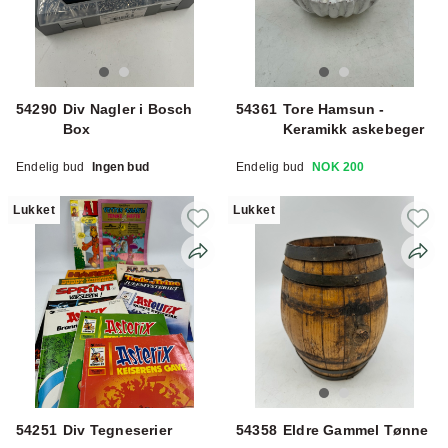
54290
Div Nagler i Bosch
54361
Tore Hamsun -
Box
Keramikk askebeger
Endelig bud
Ingen bud
Endelig bud
NOK 200
Lukket
Lukket
54251
Div Tegneserier
54358
Eldre Gammel Tønne