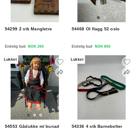
54299
2 stk Mangletre
54468
Ol flagg 52 oslo
Endelig bud
NOK 200
Endelig bud
NOK 850
Lukket
Lukket
54553
Gådukke m/ bunad
54336
4 stk Barnebelter