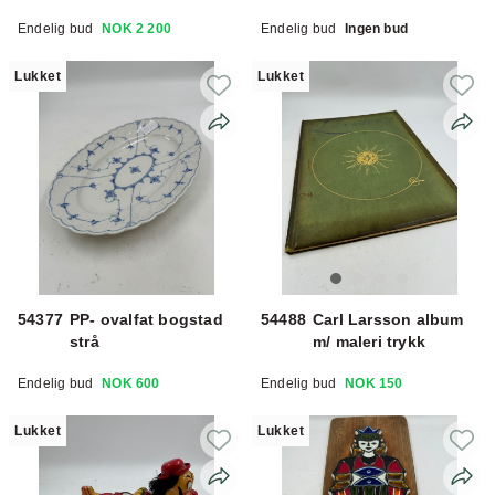
Endelig bud
NOK 2 200
Endelig bud
Ingen bud
Lukket
Lukket
54377
PP- ovalfat bogstad
54488
Carl Larsson album
strå
m/ maleri trykk
Endelig bud
NOK 600
Endelig bud
NOK 150
Lukket
Lukket