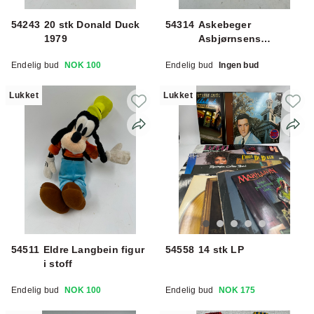
54243
20 stk Donald Duck
54314
Askebeger
1979
Asbjørnsens
Eventyrblanding
Endelig bud
NOK 100
Endelig bud
Ingen bud
Lukket
Lukket
54511
Eldre Langbein figur
54558
14 stk LP
i stoff
Endelig bud
NOK 100
Endelig bud
NOK 175