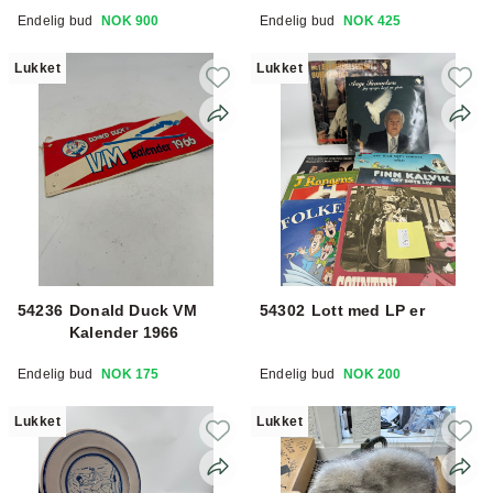
Guldbrandsen
eske
Endelig bud
NOK 900
Endelig bud
NOK 425
Lukket
Lukket
54236
Donald Duck VM
54302
Lott med LP er
Kalender 1966
Endelig bud
NOK 175
Endelig bud
NOK 200
Lukket
Lukket