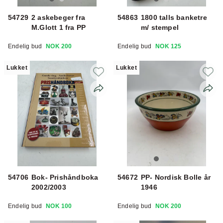
54729
2 askebeger fra
54863
1800 talls banketre
M.Glott 1 fra PP
m/ stempel
Endelig bud
NOK 200
Endelig bud
NOK 125
Lukket
Lukket
54706
Bok- Prishåndboka
54672
PP- Nordisk Bolle år
2002/2003
1946
Endelig bud
NOK 100
Endelig bud
NOK 200