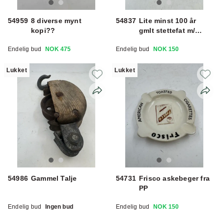
54959
8 diverse mynt
54837
Lite minst 100 år
kopi??
gmlt stettefat m/
motiv i bunn
Endelig bud
NOK 475
Endelig bud
NOK 150
Lukket
Lukket
54986
Gammel Talje
54731
Frisco askebeger fra
PP
Endelig bud
Ingen bud
Endelig bud
NOK 150