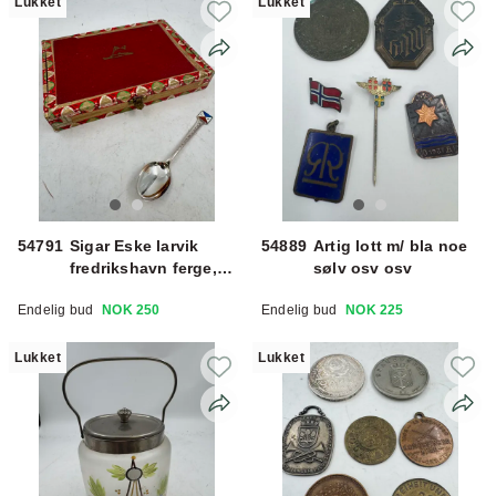
Lukket
Lukket
54791
Sigar Eske larvik
54889
Artig lott m/ bla noe
fredrikshavn ferge,
sølv osv osv
teskje sterling Petter
Endelig bud
NOK 250
Endelig bud
NOK 225
Wessel
Lukket
Lukket