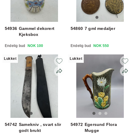
54936
Gammel dekorert
54860
7 gml medaljer
Kjeksbox
Endelig bud
NOK 100
Endelig bud
NOK 550
Lukket
Lukket
54742
Samekniv , svart slir
54972
Egersund Flora
godt brukt
Mugge