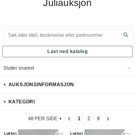
Juliauksjon
Last ned katalog
Slutter snarest
AUKSJONSINFORMASJON
KATEGORI
48 PER SIDE
1
2
8
Lukket
Lukket