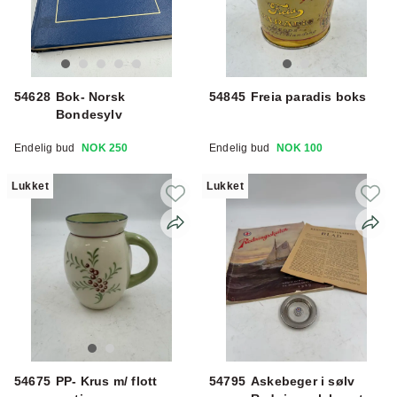
54628
Bok- Norsk
54845
Freia paradis boks
Bondesylv
Endelig bud
NOK 250
Endelig bud
NOK 100
Lukket
Lukket
54675
PP- Krus m/ flott
54795
Askebeger i sølv