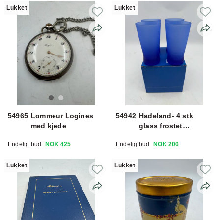
Lukket
Lukket
54965
Lommeur Logines
54942
Hadeland- 4 stk
med kjede
glass frostet
drikkeglass prod for
Endelig bud
NOK 425
Endelig bud
NOK 200
posten
Lukket
Lukket