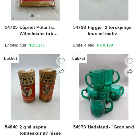
54725
Uåpnet Polar fra
54798
Figgjo- 2 forskjelige
Wilhelmans tob
krus m/ motiv
fabrik oslo
Endelig bud
NOK 275
Endelig bud
NOK 100
Lukket
Lukket
54840
2 gml uåpna
54973
Hadeland- "Grønland
tomteskur m/ nisse