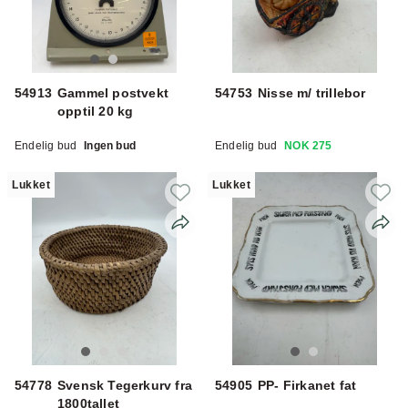
54913
Gammel postvekt
54753
Nisse m/ trillebor
opptil 20 kg
Endelig bud
Ingen bud
Endelig bud
NOK 275
Lukket
Lukket
54778
Svensk Tegerkurv fra
54905
PP- Firkanet fat
1800tallet