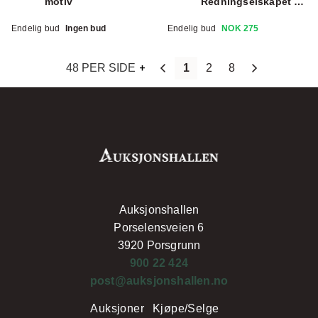
motiv
Redningselskapet +
2 blader 1929 ( løst
Endelig bud
Ingen bud
Endelig bud
NOK 275
ark)
48 PER SIDE
1
2
8
Auksjonshallen
Porselensveien 6
3920 Porsgrunn
900 22 424
post@auksjonshallen.no
Auksjoner
Kjøpe/Selge