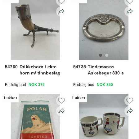
54760
Drikkehorn i ekte
54735
Tiedemanns
horn m/ tinnbeslag
Askebeger 830 s
Endelig bud
NOK 375
Endelig bud
NOK 850
Lukket
Lukket