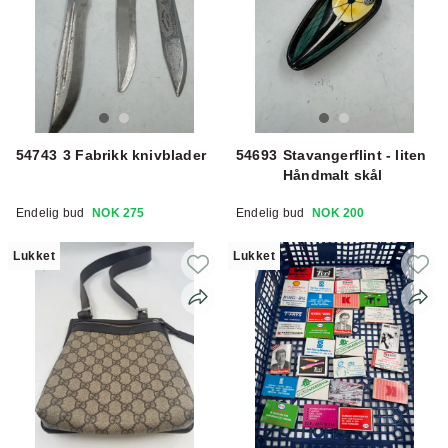
54743
3 Fabrikk knivblader
54693
Stavangerflint - liten
Håndmalt skål
Endelig bud
NOK 275
Endelig bud
NOK 200
Lukket
Lukket