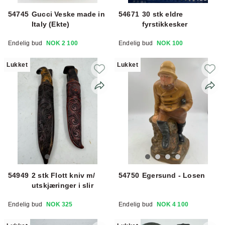
54745
Gucci Veske made in
54671
30 stk eldre
Italy (Ekte)
fyrstikkesker
Endelig bud
NOK 2 100
Endelig bud
NOK 100
Lukket
Lukket
54949
2 stk Flott kniv m/
54750
Egersund - Losen
utskjæringer i slir
Endelig bud
NOK 325
Endelig bud
NOK 4 100