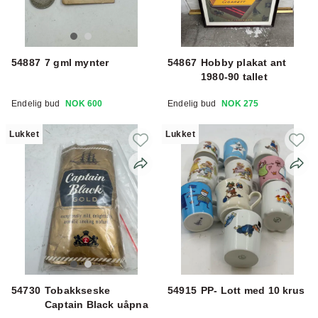
54887
7 gml mynter
54867
Hobby plakat ant
1980-90 tallet
Endelig bud
NOK 600
Endelig bud
NOK 275
Lukket
Lukket
54730
Tobakkseske
54915
PP- Lott med 10 krus
Captain Black uåpna