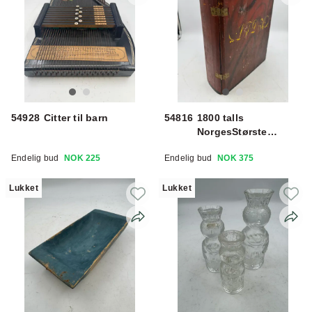
54928
Citter til barn
54816
1800 talls
NorgesStørste
bokskrin m/
Endelig bud
NOK 225
Endelig bud
NOK 375
signering
Lukket
Lukket