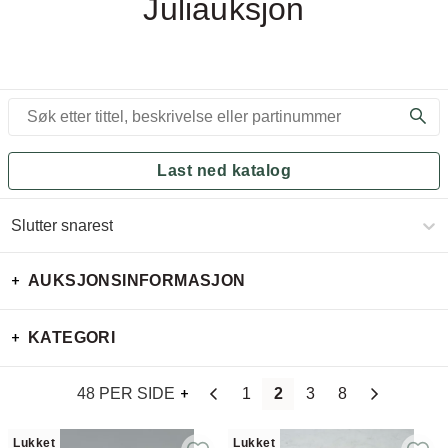
Juliauksjon
Last ned katalog
Slutter snarest
AUKSJONSINFORMASJON
KATEGORI
48 PER SIDE
1
2
3
8
Lukket
Lukket