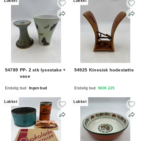
Lukket
Lukket
54789
PP- 2 stk lysestake +
54925
Kinesisk hodestøtte
vase
Endelig bud
Ingen bud
Endelig bud
NOK 225
Lukket
Lukket