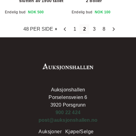
slutten av 1900 tallet
2 boller
Endelig bud
NOK 500
Endelig bud
NOK 100
48 PER SIDE
1
2
3
8
Auksjonshallen
Porselensveien 6
3920 Porsgrunn
900 22 424
post@auksjonshallen.no
Auksjoner
Kjøpe/Selge