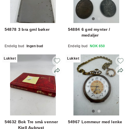
54878
3 bra gml bøker
54884
6 gml mynter /
medaljer
Endelig bud
Ingen bud
Endelig bud
NOK 650
Lukket
Lukket
54632
Bok Tre små venner
54967
Lommeur med lenke
Kjell Aukrust