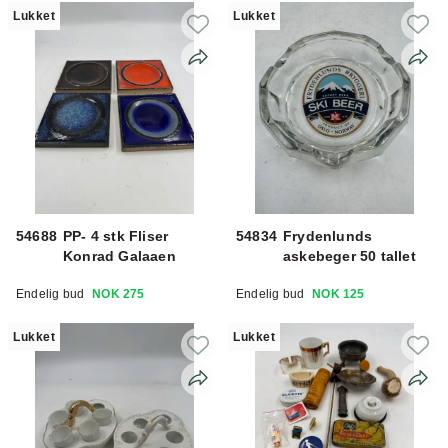
Lukket
Lukket
54688
PP- 4 stk Fliser
54834
Frydenlunds
Konrad Galaaen
askebeger 50 tallet
Endelig bud
NOK 275
Endelig bud
NOK 125
Lukket
Lukket