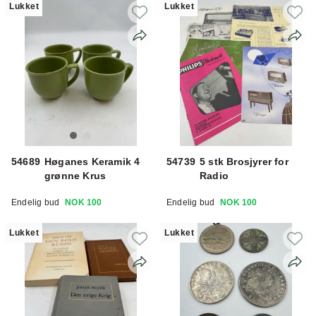
Lukket
Lukket
54689
Høganes Keramik 4
54739
5 stk Brosjyrer for
grønne Krus
Radio
Endelig bud
NOK 100
Endelig bud
NOK 100
Lukket
Lukket