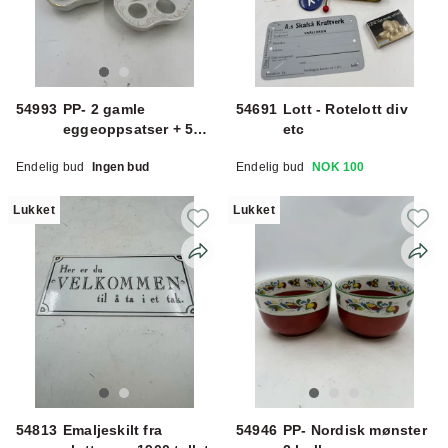
54993
PP- 2 gamle
54691
Lott - Rotelott div
eggeoppsatser + 5
etc
eggeglass
Endelig bud
Ingen bud
Endelig bud
NOK 100
Lukket
Lukket
54813
Emaljeskilt fra
54946
PP- Nordisk mønster