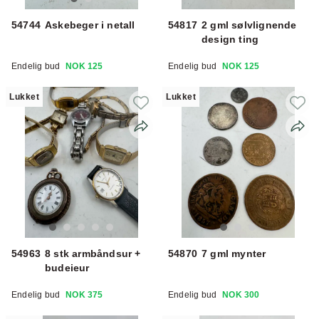
54744
Askebeger i netall
54817
2 gml sølvlignende
design ting
Endelig bud
NOK 125
Endelig bud
NOK 125
Lukket
Lukket
54963
8 stk armbåndsur +
54870
7 gml mynter
budeieur
Endelig bud
NOK 375
Endelig bud
NOK 300