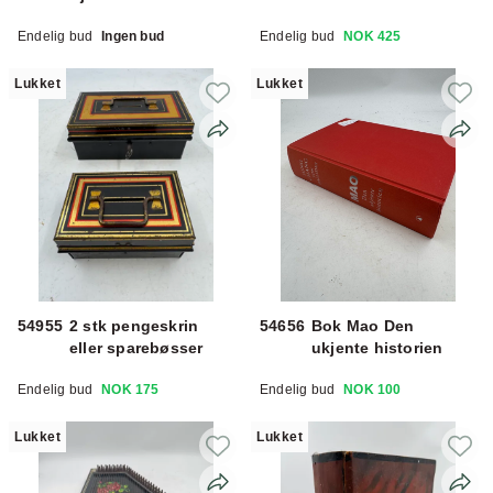
Endelig bud
Ingen bud
Endelig bud
NOK 425
Lukket
Lukket
54955
2 stk pengeskrin
54656
Bok Mao Den
eller sparebøsser
ukjente historien
Endelig bud
NOK 175
Endelig bud
NOK 100
Lukket
Lukket