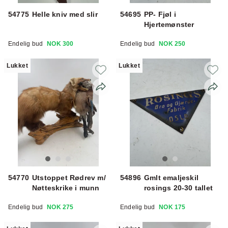
54775
Helle kniv med slir
54695
PP- Fjøl i
Hjertemønster
Endelig bud
NOK 300
Endelig bud
NOK 250
Lukket
Lukket
54770
Utstoppet Rødrev m/
54896
Gmlt emaljeskil
Nøtteskrike i munn
rosings 20-30 tallet
Endelig bud
NOK 275
Endelig bud
NOK 175