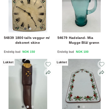
54839
1800 talls veggur m/
54679
Hadeland- Mia
dekorert skine
Mugge Blå/ grønn
Endelig bud
NOK 150
Endelig bud
NOK 100
Lukket
Lukket