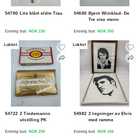
54780
Lite blått eldre Trau
54680
Bjørn Wiinblad- De
Tre vise menn
Endelig bud
NOK 150
Endelig bud
NOK 350
Lukket
Lukket
54722
2 Tiedemanns
54982
2 tegninger av Elvis
utstilling PK
med ramme
Endelig bud
NOK 250
Endelig bud
NOK 100